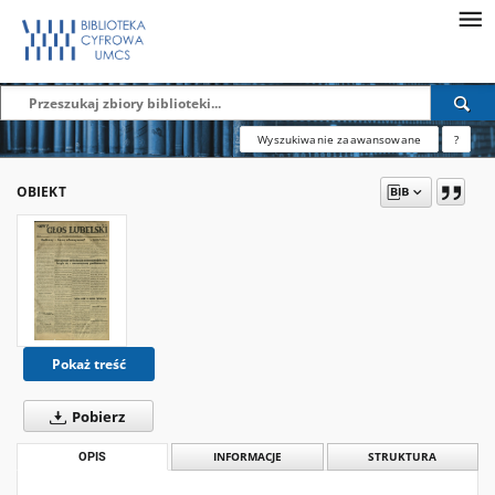
Wyszukiwanie zaawansowane
?
OBIEKT
Pokaż treść
Pobierz
OPIS
INFORMACJE
STRUKTURA