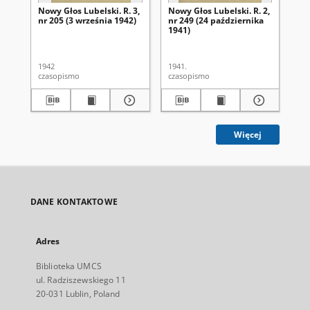
Nowy Głos Lubelski. R. 3,
Nowy Głos Lubelski. R. 2,
Now
nr 205 (3 września 1942)
nr 249 (24 października
nr 
1941)
1942
1941.
194
czasopismo
czasopismo
cza
Więcej
DANE KONTAKTOWE
Adres
Biblioteka UMCS
ul. Radziszewskiego 11
20-031 Lublin, Poland