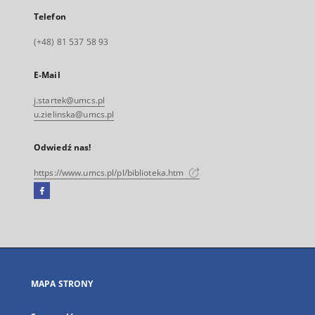
Telefon
(+48) 81 537 58 93
E-Mail
j.startek@umcs.pl
u.zielinska@umcs.pl
Odwiedź nas!
https://www.umcs.pl/pl/biblioteka.htm
Facebook
Link
zewnętrzny,
otworzy
się
w
nowej
MAPA STRONY
karcie