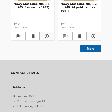
Nowy Głos Lubelski. R. 3,
Nowy Głos Lubelski. R. 2,
Now
nr 205 (3 września 1942)
nr 249 (24 października
nr 
1941)
1942
1941.
194
czasopismo
czasopismo
cza
More
CONTACT DETAILS
Address
Biblioteka UMCS
ul. Radziszewskiego 11
20-031 Lublin, Poland