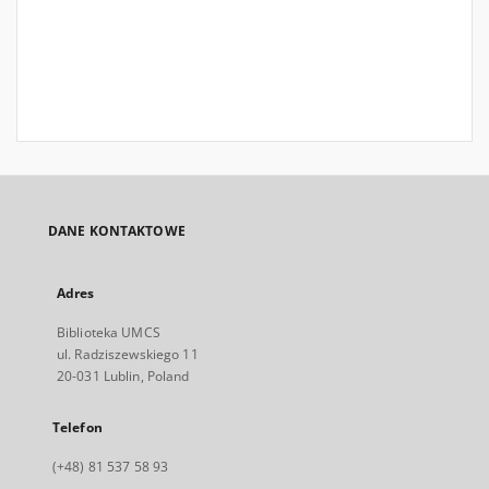
DANE KONTAKTOWE
Adres
Biblioteka UMCS
ul. Radziszewskiego 11
20-031 Lublin, Poland
Telefon
(+48) 81 537 58 93