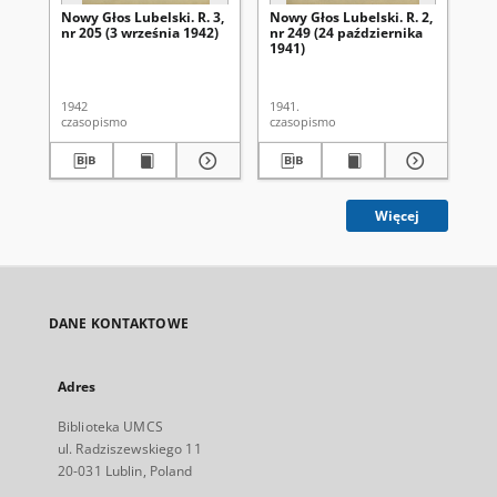
Nowy Głos Lubelski. R. 3,
Nowy Głos Lubelski. R. 2,
Now
nr 205 (3 września 1942)
nr 249 (24 października
nr 
1941)
1942
1941.
194
czasopismo
czasopismo
cza
Więcej
DANE KONTAKTOWE
Adres
Biblioteka UMCS
ul. Radziszewskiego 11
20-031 Lublin, Poland