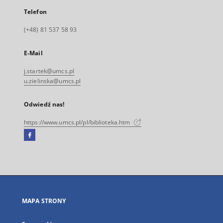
Telefon
(+48) 81 537 58 93
E-Mail
j.startek@umcs.pl
u.zielinska@umcs.pl
Odwiedź nas!
https://www.umcs.pl/pl/biblioteka.htm
Facebook
Link
zewnętrzny,
otworzy
się
w
nowej
MAPA STRONY
karcie