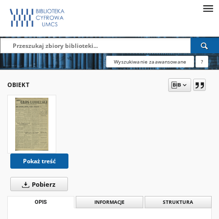
Wyszukiwanie zaawansowane
?
OBIEKT
Pokaż treść
Pobierz
OPIS
INFORMACJE
STRUKTURA