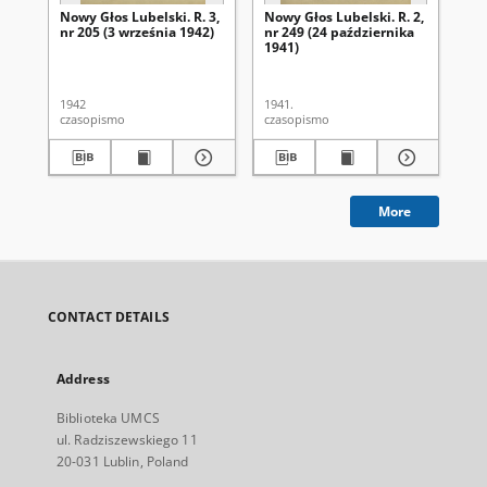
Nowy Głos Lubelski. R. 3,
Nowy Głos Lubelski. R. 2,
Now
nr 205 (3 września 1942)
nr 249 (24 października
nr 
1941)
1942
1941.
194
czasopismo
czasopismo
cza
More
CONTACT DETAILS
Address
Biblioteka UMCS
ul. Radziszewskiego 11
20-031 Lublin, Poland