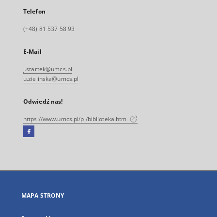
Telefon
(+48) 81 537 58 93
E-Mail
j.startek@umcs.pl
u.zielinska@umcs.pl
Odwiedź nas!
https://www.umcs.pl/pl/biblioteka.htm
Facebook
Link
zewnętrzny,
otworzy
się
w
nowej
MAPA STRONY
karcie