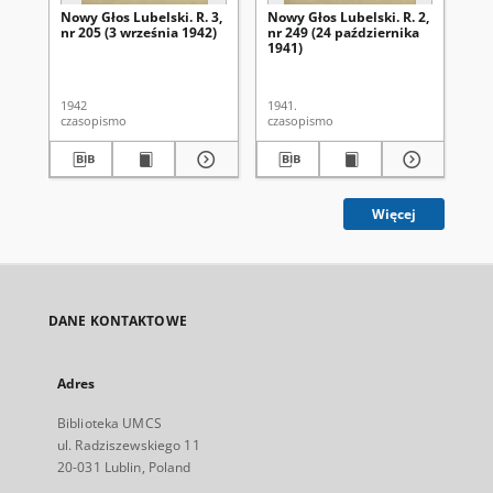
Nowy Głos Lubelski. R. 3,
Nowy Głos Lubelski. R. 2,
Now
nr 205 (3 września 1942)
nr 249 (24 października
nr 
1941)
1942
1941.
194
czasopismo
czasopismo
cza
Więcej
DANE KONTAKTOWE
Adres
Biblioteka UMCS
ul. Radziszewskiego 11
20-031 Lublin, Poland