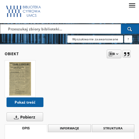
Wyszukiwanie zaawansowane
?
OBIEKT
Pokaż treść
Pobierz
OPIS
INFORMACJE
STRUKTURA