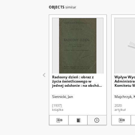
OBJECTS
similar
Radosny dzień : obraz z
Wpływ Wyd
życia świetlicowego w
Administra
jednej odsłonie : na obchód
Komitetu 
rocznicy odzyskania
Polskiej Zj
Niepodległości
Robotnicze
Sietnicki, Jan
Majchrzyk, 
sądowniczą
1975 : wyb
[1937]
2020
książka
artykuł