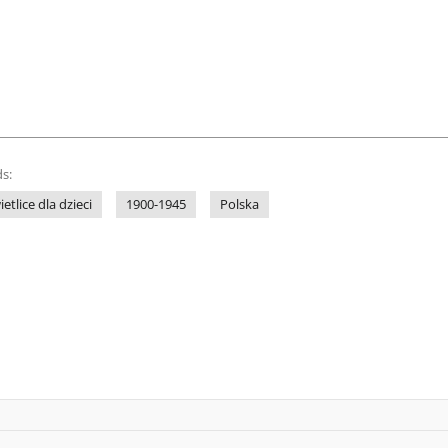
s:
ietlice dla dzieci
1900-1945
Polska