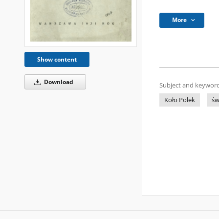
More
Show content
Download
Subject and keyword
Koło Polek
św