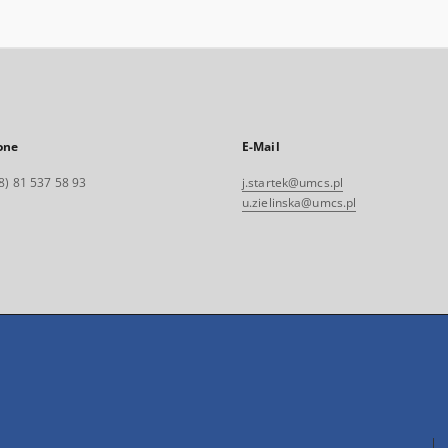
of the Polish Wor
in the Lubelskie
voivodeship as 
from the cases in
Voivodeship Co
for Party Control
Lublin in the yea
1948
one
E-Mail
8) 81 537 58 93
j.startek@umcs.pl
u.zielinska@umcs.pl