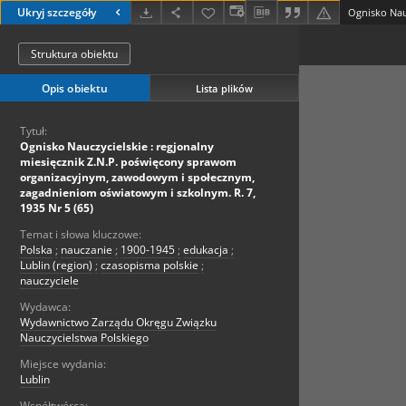
Ukryj szczegóły
Struktura obiektu
Opis obiektu
Lista plików
Tytuł:
Ognisko Nauczycielskie : regjonalny
miesięcznik Z.N.P. poświęcony sprawom
organizacyjnym, zawodowym i społecznym,
zagadnieniom oświatowym i szkolnym. R. 7,
1935 Nr 5 (65)
Temat i słowa kluczowe:
Polska
;
nauczanie
;
1900-1945
;
edukacja
;
Lublin (region)
;
czasopisma polskie
;
nauczyciele
Wydawca:
Wydawnictwo Zarządu Okręgu Związku
Nauczycielstwa Polskiego
Miejsce wydania:
Lublin
Współtwórca: