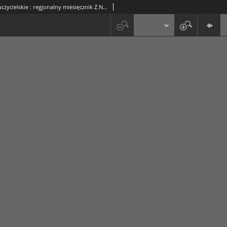
Ognisko Nauczycielskie : regjonalny miesięcznik Z.N.P. poświęcony sprawom organizacyjnym, zawodowym i społecznym, zagadnieniom oświatowym i szkolnym. R. 7, 1935 Nr 5 (65)