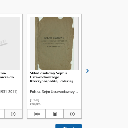
zno-
Skład osobowy Sejmu
Spis spółdzielni. Cz. 4,
nicza do
Ustawodawczego
[Województwa połudn
Rzeczypospolitej Polskiej w
dniu 20 stycznia 1920 r.
(1931-2011)
Polska. Sejm Ustawodawczy (1919-1922)
[1920]
1935
książka
książka