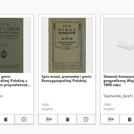
i gmin
Spis miast, powiatów i gmin
Słownik historyc
litej Polskiej z
Rzeczypospolitej Polskiej
geograficzny Woj
m przynależności
1800 roku
w skarbowych
nna
an
Lubelskie Towarzystwo Naukowe
Szczygieł, Ryszard (1944- )
Szymański, Józef 
1926
1999
książka
książka