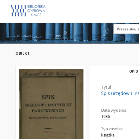
OBIEKT
OPIS
Tytuł:
Spis urzędów i in
Data wydania:
1936
Typ zasobu:
książka