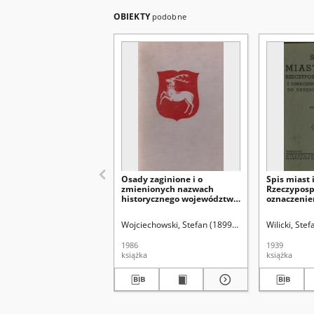
OBIEKTY
podobne
Osady zaginione i o
Spis miast 
zmienionych nazwach
Rzeczypospo
historycznego województwa
oznaczenie
lubelskiego
do urzędó
Wojciechowski, Stefan (1899-1980)
Sochacka, A
Wilicki, Stef
1986
1939
książka
książka