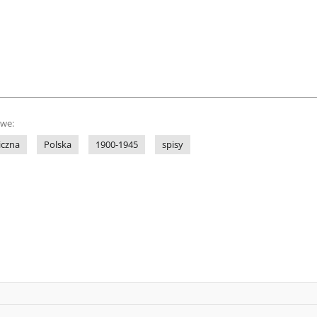
owe:
iczna
Polska
1900-1945
spisy