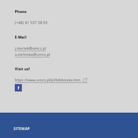
Phone
(+48) 81 537 58 93
E-Mail
j.startek@umcs.pl
u.zielinska@umcs.pl
Visit us!
https://www.umcs.pl/pl/biblioteka.htm
Facebook
External
link,
will
open
in
a
SITEMAP
new
tab