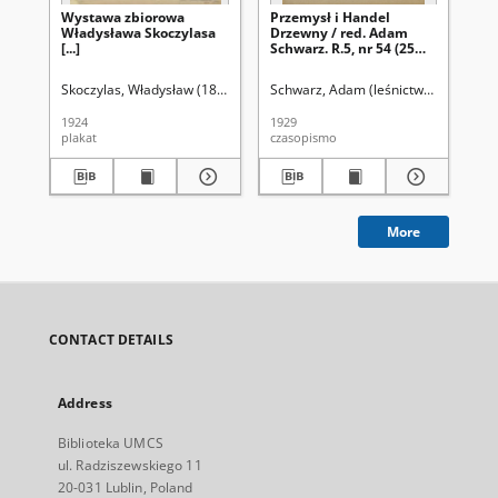
Wystawa zbiorowa
Przemysł i Handel
Pr
Władysława Skoczylasa
Drzewny / red. Adam
Dr
[...]
Schwarz. R.5, nr 54 (25
Sch
maja 1929)
gr
Skoczylas, Władysław (1883-1934)
Schwarz, Adam (leśnictwo). Red.
Kowarski, Felicjan Szczęsny (1890-
Sch
1924
1929
192
plakat
czasopismo
cza
More
CONTACT DETAILS
Address
Biblioteka UMCS
ul. Radziszewskiego 11
20-031 Lublin, Poland