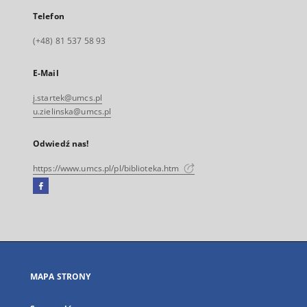
Telefon
(+48) 81 537 58 93
E-Mail
j.startek@umcs.pl
u.zielinska@umcs.pl
Odwiedź nas!
https://www.umcs.pl/pl/biblioteka.htm
Facebook
Link
zewnętrzny,
otworzy
się
w
nowej
MAPA STRONY
karcie