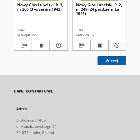
Nowy Głos Lubelski. R. 3,
Nowy Głos Lubelski. R. 2,
Now
nr 205 (3 września 1942)
nr 249 (24 października
nr 
1941)
1942
1941.
194
czasopismo
czasopismo
cza
Więcej
DANE KONTAKTOWE
Adres
Biblioteka UMCS
ul. Radziszewskiego 11
20-031 Lublin, Poland