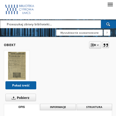
Wyszukiwanie zaawansowane
?
OBIEKT
Pokaż treść
Pobierz
OPIS
INFORMACJE
STRUKTURA