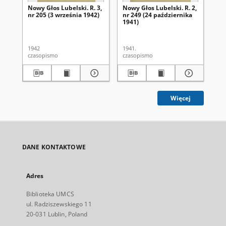
Nowy Głos Lubelski. R. 3,
Nowy Głos Lubelski. R. 2,
Now
nr 205 (3 września 1942)
nr 249 (24 października
nr 
1941)
1942
1941.
194
czasopismo
czasopismo
cza
Więcej
DANE KONTAKTOWE
Adres
Biblioteka UMCS
ul. Radziszewskiego 11
20-031 Lublin, Poland