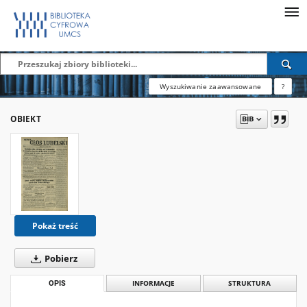
Wyszukiwanie zaawansowane
?
OBIEKT
Pokaż treść
Pobierz
OPIS
INFORMACJE
STRUKTURA