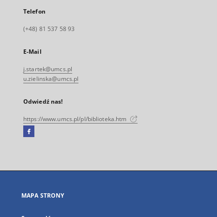
Telefon
(+48) 81 537 58 93
E-Mail
j.startek@umcs.pl
u.zielinska@umcs.pl
Odwiedź nas!
https://www.umcs.pl/pl/biblioteka.htm
Facebook
Link
zewnętrzny,
otworzy
się
w
nowej
MAPA STRONY
karcie