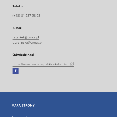
Telefon
(+48) 81 537 58 93
E-Mail
j.startek@umcs.pl
u.zielinska@umcs.pl
Odwiedź nas!
https://www.umcs.pl/pl/biblioteka.htm
Facebook
Link
zewnętrzny,
otworzy
się
w
nowej
MAPA STRONY
karcie