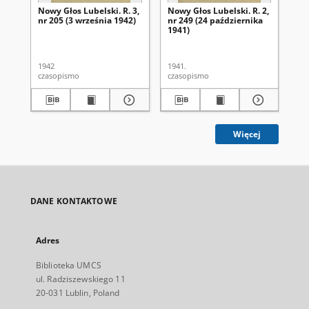
Nowy Głos Lubelski. R. 3,
Nowy Głos Lubelski. R. 2,
Now
nr 205 (3 września 1942)
nr 249 (24 października
nr 
1941)
1942
1941.
194
czasopismo
czasopismo
cza
Więcej
DANE KONTAKTOWE
Adres
Biblioteka UMCS
ul. Radziszewskiego 11
20-031 Lublin, Poland