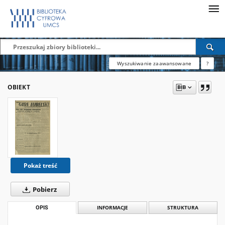
Wyszukiwanie zaawansowane
?
OBIEKT
Pokaż treść
Pobierz
OPIS
INFORMACJE
STRUKTURA