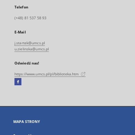
Telefon
(+48) 81 537 58 93
E-Mail
j.startek@umcs.pl
u.zielinska@umcs.pl
Odwiedź nas!
https://www.umcs.pl/pl/biblioteka.htm
Facebook
Link
zewnętrzny,
otworzy
się
w
nowej
MAPA STRONY
karcie