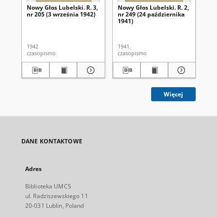
Nowy Głos Lubelski. R. 3,
Nowy Głos Lubelski. R. 2,
Now
nr 205 (3 września 1942)
nr 249 (24 października
nr 
1941)
1942
1941.
194
czasopismo
czasopismo
cza
Więcej
DANE KONTAKTOWE
Adres
Biblioteka UMCS
ul. Radziszewskiego 11
20-031 Lublin, Poland