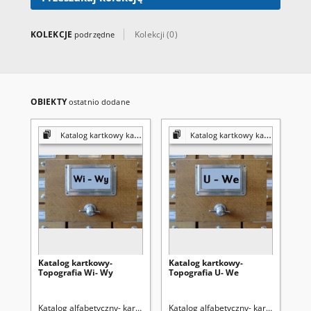
do biblioteki są udostępnione w
katalogu elektronicznym.
KOLEKCJE
Kolekcji (0)
podrzędne
OBIEKTY
ostatnio dodane
Katalog kartkowy kartografia
Katalog kartkowy kartografia
Katalog kartkowy-
Katalog kartkowy-
Ka
Topografia Wi- Wy
Topografia U- We
Katalog alfabetyczny- kartografia
Katalog alfabetyczny- kartografia
Kat