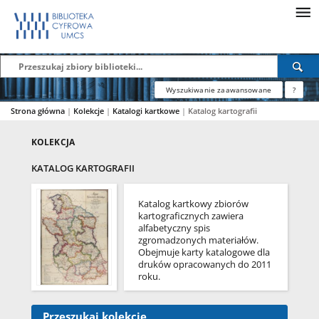
Wyszukiwanie zaawansowane
?
Strona główna
|
Kolekcje
|
Katalogi kartkowe
|
Katalog kartografii
KOLEKCJA
KATALOG KARTOGRAFII
Katalog kartkowy zbiorów
kartograficznych zawiera
alfabetyczny spis
zgromadzonych materiałów.
Obejmuje karty katalogowe dla
druków opracowanych do 2011
roku.
Aktualnie wszystkie dokumenty
kartograficzne, które wpływają
Przeszukaj kolekcję