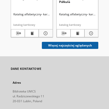
Półkula
To
Katalog alfabetyczny- kartografia
Katalog alfabetyczny- kartografia
Kat
katalog kartkowy
katalog kartkowy
kat
Więcej najczęściej oglądanych
DANE KONTAKTOWE
Adres
Biblioteka UMCS
ul. Radziszewskiego 11
20-031 Lublin, Poland